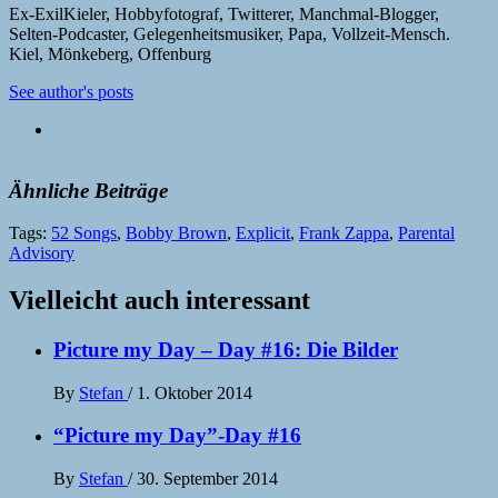
Ex-ExilKieler, Hobbyfotograf, Twitterer, Manchmal-Blogger,
Selten-Podcaster, Gelegenheitsmusiker, Papa, Vollzeit-Mensch.
Kiel, Mönkeberg, Offenburg
See author's posts
Ähnliche Beiträge
Tags:
52 Songs
,
Bobby Brown
,
Explicit
,
Frank Zappa
,
Parental
Advisory
Vielleicht auch interessant
Picture my Day – Day #16: Die Bilder
By
Stefan
/
1. Oktober 2014
“Picture my Day”-Day #16
By
Stefan
/
30. September 2014