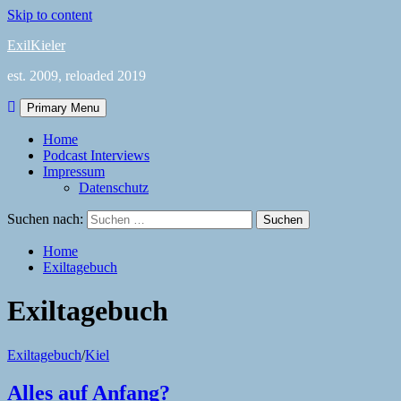
Skip to content
ExilKieler
est. 2009, reloaded 2019
Primary Menu
Home
Podcast Interviews
Impressum
Datenschutz
Suchen nach:
Home
Exiltagebuch
Exiltagebuch
Exiltagebuch
/
Kiel
Alles auf Anfang?