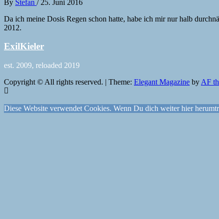
By
Stefan
/
25. Juni 2016
Da ich meine Dosis Regen schon hatte, habe ich mir nur halb durch
2012.
ExilKieler
est. 2009, reloaded 2019
Copyright © All rights reserved.
|
Theme:
Elegant Magazine
by
AF t
Diese Website verwendet Cookies. Wenn Du dich weiter hier herumtre