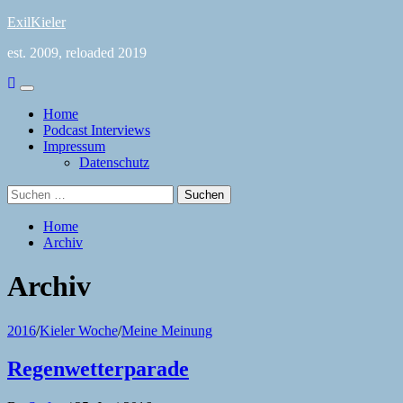
Skip
ExilKieler
to
est. 2009, reloaded 2019
content
Primary
Menu
Home
Podcast Interviews
Impressum
Datenschutz
Suchen
nach:
Home
Archiv
Archiv
2016
/
Kieler Woche
/
Meine Meinung
Regenwetterparade