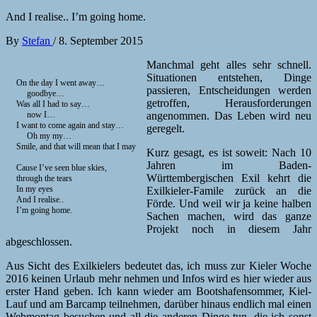
And I realise.. I’m going home.
By
Stefan
/
8. September 2015
Manchmal geht alles sehr schnell.
Situationen entstehen, Dinge
On the day I went away…
passieren, Entscheidungen werden
goodbye…
getroffen, Herausforderungen
Was all I had to say…
now I…
angenommen. Das Leben wird neu
I want to come again and stay…
geregelt.
Oh my my…
Smile, and that will mean that I may
Kurz gesagt, es ist soweit: Nach 10
Jahren im Baden-
Cause I’ve seen blue skies,
Württembergischen Exil kehrt die
through the tears
In my eyes
Exilkieler-Famile zurück an die
And I realise..
Förde. Und weil wir ja keine halben
I’m going home.
Sachen machen, wird das ganze
Projekt noch in diesem Jahr
abgeschlossen.
Aus Sicht des Exilkielers bedeutet das, ich muss zur Kieler Woche
2016 keinen Urlaub mehr nehmen und Infos wird es hier wieder aus
erster Hand geben. Ich kann wieder am Bootshafensommer, Kiel-
Lauf und am Barcamp teilnehmen, darüber hinaus endlich mal einen
Webmontag besuchen und all die anderen Dinge tun, die ich sonst