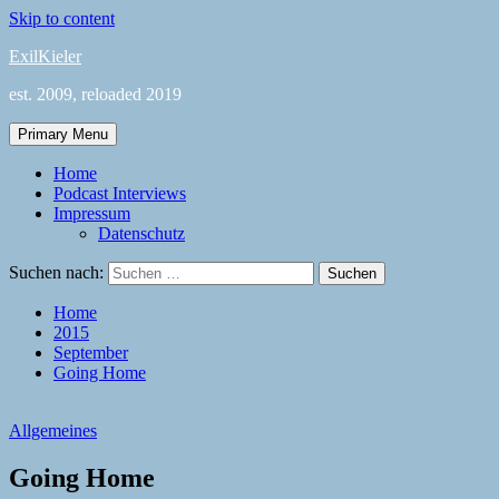
Skip to content
ExilKieler
est. 2009, reloaded 2019
Primary Menu
Home
Podcast Interviews
Impressum
Datenschutz
Suchen nach:
Home
2015
September
Going Home
Allgemeines
Going Home