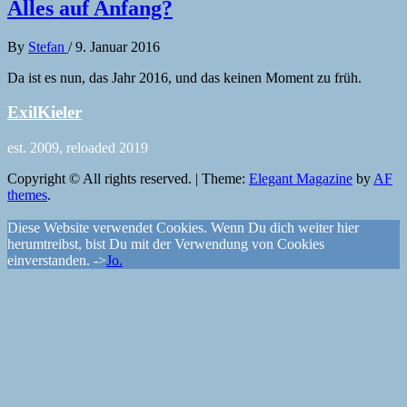
Alles auf Anfang?
By
Stefan
/
9. Januar 2016
Da ist es nun, das Jahr 2016, und das keinen Moment zu früh.
ExilKieler
est. 2009, reloaded 2019
Copyright © All rights reserved.
|
Theme:
Elegant Magazine
by
AF
themes
.
Diese Website verwendet Cookies. Wenn Du dich weiter hier
herumtreibst, bist Du mit der Verwendung von Cookies
einverstanden. ->
Jo.