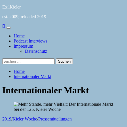
Skip
ExilKieler
to
est. 2009, reloaded 2019
content
Primary
Menu
Home
Podcast Interviews
Impressum
Datenschutz
Suchen
nach:
Home
Internationaler Markt
Internationaler Markt
2019
/
Kieler Woche
/
Pressemitteilungen