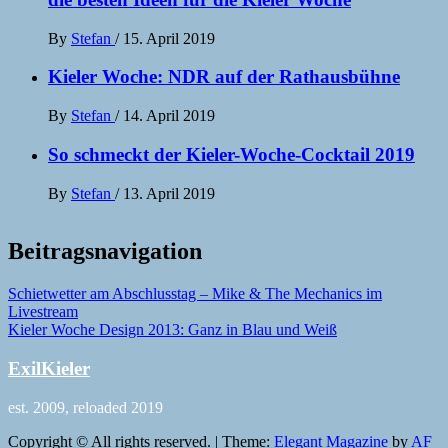
By
Stefan
/
15. April 2019
Kieler Woche: NDR auf der Rathausbühne
By
Stefan
/
14. April 2019
So schmeckt der Kieler-Woche-Cocktail 2019
By
Stefan
/
13. April 2019
Beitragsnavigation
Schietwetter am Abschlusstag – Mike & The Mechanics im
Livestream
Kieler Woche Design 2013: Ganz in Blau und Weiß
ExilKieler
est. 2009, reloaded 2019
Copyright © All rights reserved.
|
Theme:
Elegant Magazine
by
AF