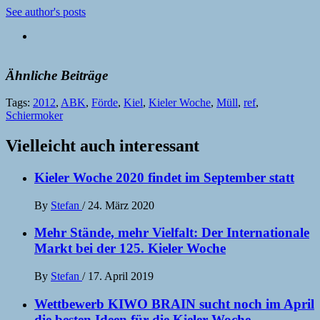
See author's posts
Ähnliche Beiträge
Tags:
2012
,
ABK
,
Förde
,
Kiel
,
Kieler Woche
,
Müll
,
ref
,
Schiermoker
Vielleicht auch interessant
Kieler Woche 2020 findet im September statt
By
Stefan
/
24. März 2020
Mehr Stände, mehr Vielfalt: Der Internationale
Markt bei der 125. Kieler Woche
By
Stefan
/
17. April 2019
Wettbewerb KIWO BRAIN sucht noch im April
die besten Ideen für die Kieler Woche