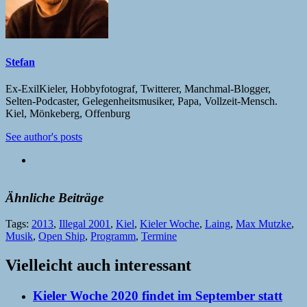
Stefan
Ex-ExilKieler, Hobbyfotograf, Twitterer, Manchmal-Blogger,
Selten-Podcaster, Gelegenheitsmusiker, Papa, Vollzeit-Mensch.
Kiel, Mönkeberg, Offenburg
See author's posts
Ähnliche Beiträge
Tags:
2013
,
Illegal 2001
,
Kiel
,
Kieler Woche
,
Laing
,
Max Mutzke
,
Musik
,
Open Ship
,
Programm
,
Termine
Vielleicht auch interessant
Kieler Woche 2020 findet im September statt