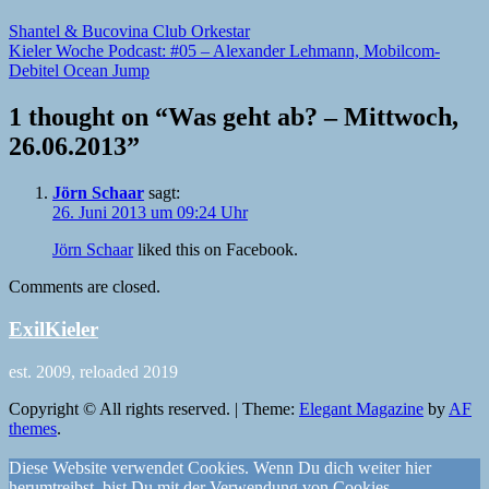
Shantel & Bucovina Club Orkestar
Kieler Woche Podcast: #05 – Alexander Lehmann, Mobilcom-
Debitel Ocean Jump
1 thought on “
Was geht ab? – Mittwoch,
26.06.2013
”
Jörn Schaar
sagt:
26. Juni 2013 um 09:24 Uhr
Jörn Schaar
liked this on Facebook.
Comments are closed.
ExilKieler
est. 2009, reloaded 2019
Copyright © All rights reserved.
|
Theme:
Elegant Magazine
by
AF
themes
.
Diese Website verwendet Cookies. Wenn Du dich weiter hier
herumtreibst, bist Du mit der Verwendung von Cookies