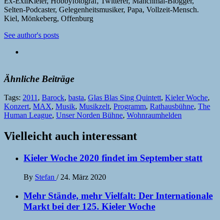
Ex-ExilKieler, Hobbyfotograf, Twitterer, Manchmal-Blogger,
Selten-Podcaster, Gelegenheitsmusiker, Papa, Vollzeit-Mensch.
Kiel, Mönkeberg, Offenburg
See author's posts
Ähnliche Beiträge
Tags:
2011
,
Barock
,
basta
,
Glas Blas Sing Quintett
,
Kieler Woche
,
Konzert
,
MAX
,
Musik
,
Musikzelt
,
Programm
,
Rathausbühne
,
The
Human League
,
Unser Norden Bühne
,
Wohnraumhelden
Vielleicht auch interessant
Kieler Woche 2020 findet im September statt
By
Stefan
/
24. März 2020
Mehr Stände, mehr Vielfalt: Der Internationale
Markt bei der 125. Kieler Woche