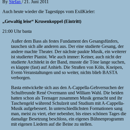
By
Stefan
/
21. Juni 2011
Auch heute wieder die Tagestipps vom ExilKieler:
„Gewaltig leise“ Krusenkoppel (Eintritt)
21:00 Uhr basta
Außer dem Bass als festes Fundament des Gesangsfünfers,
tauschen sich alle anderen aus. Der eine studierte Gesang, der
andere machte Theater. Der nächste paukte Musik, ein weiterer
ist studierter Pianist. Wie auch immer: Keiner, auch nicht der
studierte Architekt in der Band, musste die Töne lange suchen,
es klappte (fast) auf Anhieb. Die Straßen von Köln, Kneipen,
Event-Veranstaltungen und so weiter, nichts blieb BASTA
verborgen.
Basta entwickelte sich aus den A-Cappella-Gehversuchen der
Schulfreunde René Overmann und William Wahl. Die beiden
hatten schon als Teenager zusammen Musik gemacht und ihr
Taschengeld während Schulzeit und Studium mit A-Cappella-
Musik aufgebessert. In unterschiedlichsten Formationen sang
man, meist zu viert, eher nebenher, bis eines schönen Tages die
damalige Besetzung beschloss, ein eigenes Bühnenprogramm
mit eigenen Liedern auf die Beine zu stellen.